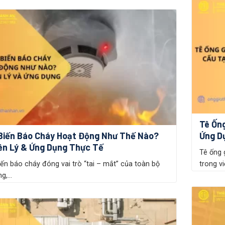
Tê Ốn
Biến Báo Cháy Hoạt Động Như Thế Nào?
Ứng D
n Lý & Ứng Dụng Thực Tế
Tê ống 
ến báo cháy đóng vai trò “tai – mắt” của toàn bộ
trong vi
g,...