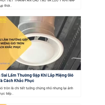
HỜI TIẾT THÀNH AN CẤU TẠO VÀ LƯU Ý KHI NẮP
 thời...
 Sai Lầm Thường Gặp Khi Lắp Miệng Gió
Và Cách Khắc Phục
ió tròn là chi tiết tưởng chừng nhỏ nhưng lại ảnh
ực tiếp...