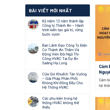
BÀI VIẾT MỚI NHẤT
Kỷ niệm 12 năm thành lập
Công ty Thành An – Hành
trình kiến tạo giá trị, vững
bước vươn
Ban Lãnh Đạo Công Ty Điện
Cơ Thành An Thăm Và
Động Viên Đội Ngũ Thi
Công HVAC Tại Dự Án
Sailing Hạ Long
Cảm 
Nguyê
Cửa Gió Khuếch Tán Vuông
– Giải Pháp Phân Phối
Cảm bi
Không Khí Đồng Đều Cho
hệ thốn
Hệ Thống HVAC
Các phụ kiện trong hệ
thống HVAC không thể
thiếu