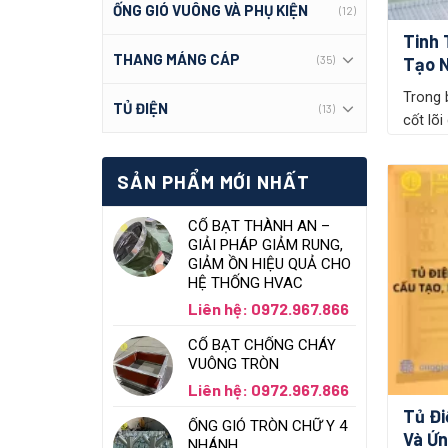
ỐNG GIÓ VUÔNG VÀ PHỤ KIỆN
(12)
Tinh 
THANG MÁNG CÁP
(35)
Tạo 
Trong 
TỦ ĐIỆN
(13)
cốt lõi 
SẢN PHẨM MỚI NHẤT
CỔ BẠT THÀNH AN –
GIẢI PHÁP GIẢM RUNG,
GIẢM ỒN HIỆU QUẢ CHO
HỆ THỐNG HVAC
Liên hệ: 0972.967.866
CỔ BẠT CHỐNG CHÁY
VUÔNG TRÒN
Liên hệ: 0972.967.866
Tủ Đi
ỐNG GIÓ TRÒN CHỮ Y 4
Và Ứ
NHÁNH