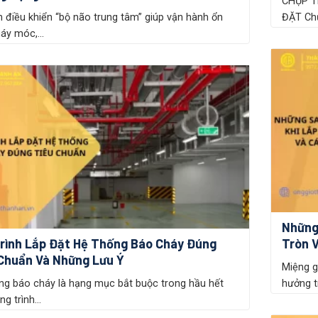
CHỤP T
n điều khiển “bộ não trung tâm” giúp vận hành ổn
ĐẶT Chụp
áy móc,...
Những
rình Lắp Đặt Hệ Thống Báo Cháy Đúng
Tròn 
Chuẩn Và Những Lưu Ý
Miệng g
ng báo cháy là hạng mục bắt buộc trong hầu hết
hưởng tr
g trình...