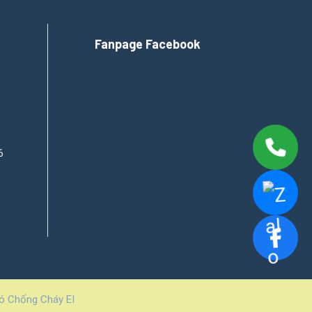
Fanpage Facebook
6
ó Chống Cháy EI