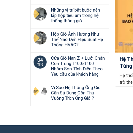
Những vị trí bắt buộc nên
lắp hộp tiêu âm trong hệ
thống thông gió
Hộp Gió Ảnh Hưởng Như
Thế Nào Đến Hiệu Suất Hệ
Thống HVAC?
Hệ Th
Cửa Gió Nan Z + Lưới Chắn
04
Côn Trùng 1100×1100
Từng 
Th6
Nhôm Sơn Tĩnh Điện Theo
Yêu cầu của khách hàng
Hệ thố
trò the
Vì Sao Hệ Thống Ống Gió
Cần Sử Dụng Côn Thu
Vuông Tròn Ống Gió ?