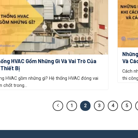
Những
ống HVAC Gồm Những Gì Và Vai Trò Của
Và Cá
Thiết Bị
Cách nh
ng HVAC gồm những gì? Hệ thống HVAC đóng vai
thi công
n chốt trong...
1
2
3
4
5