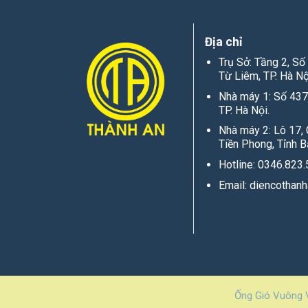
Địa chỉ
Trụ Sở: Tầng 2, S
Từ Liêm, TP. Hà Nộ
Nhà máy 1: Số 437
TP. Hà Nội.
Nhà máy 2: Lô 17
Tiền Phong, Tỉnh B
Hotline: 0346.823
Email: diencothan
Ống Gió Vuông 