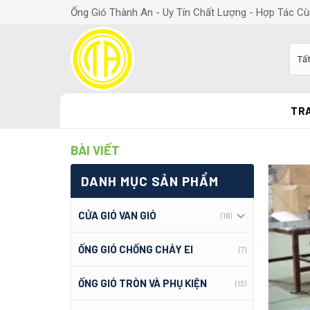
Ống Gió Thành An - Uy Tín Chất Lượng - Hợp Tác Cù
TR
BÀI VIẾT
DANH MỤC SẢN PHẨM
CỬA GIÓ VAN GIÓ
(16)
ỐNG GIÓ CHỐNG CHÁY EI
(7)
ỐNG GIÓ TRÒN VÀ PHỤ KIỆN
(13)