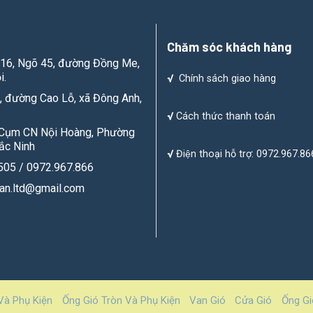
Chăm sóc khách hàng
ố 16, Ngõ 45, đường Đồng Me,
i.
√
Chính sách giao hàng
, đường Cao Lỗ, xã Đông Anh,
√
Cách thức thanh toán
, Cụm CN Nội Hoàng, Phường
ắc Ninh
√
Điện thoại hỗ trợ: 0972.967.86
.505 / 0972.967.866
han.ltd@gmail.com
Và Phụ Kiện
Ống Gió Tròn Và Phụ Kiện
Van Gió
Cửa Gió
Ống Gi