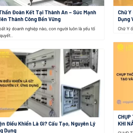
Thần Đoàn Kết Tại Thành An – Sức Mạnh
Chữ Y 
Nên Thành Công Bền Vững
Dụng V
bất kỳ doanh nghiệp nào, con người luôn là yếu tố
Chữ Y ố
quyết...
CHỤP 
ện Điều Khiển Là Gì? Cấu Tạo, Nguyên Lý
KHI N
ng Dụng