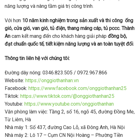
năng lượng và nâng tầm giá trị công trình.
Với hơn
10 năm kinh nghiệm trong sản xuất và thi công ống
gió, cửa gió, van gió, tủ điện, thang máng cáp, tủ pccc.
Thành
An
cam kết mang đến cho khách hàng giải pháp
đồng bộ,
đạt chuẩn quốc tế, tiết kiệm năng lượng và an toàn tuyệt đối
.
Thông tin liên hệ với chúng tôi:
Đường dây nóng: 0346.823.505 / 0972.967.866
Website:
https://onggiothanhan.vn
Facebook:
https://www.facebook.com/onggiothanhan25
Tiktok:
https://www.tiktok.com/@onggiothanhan25
Youtube:
https://www.youtube.com/onggiothanhan
Văn phòng làm việc: Tầng 2, số 16, ngõ 45, đường Đồng Me,
Từ Liêm, Hà
Nhà máy 1: Số 437, đường Cao Lỗ, xã Đông Anh, Hà Nội
Nhà máy 2: Lô 17 – Cụm CN Nội Hoàng – Phường Tiền