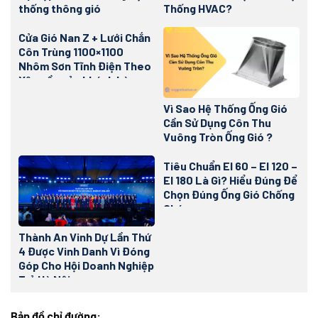
thống thông gió
Thống HVAC?
Cửa Gió Nan Z + Lưới Chắn
Côn Trùng 1100×1100
Nhôm Sơn Tĩnh Điện Theo
Yêu cầu của khách hàng
Vì Sao Hệ Thống Ống Gió
Cần Sử Dụng Côn Thu
Vuông Tròn Ống Gió ?
Tiêu Chuẩn EI 60 – EI 120 –
EI 180 Là Gì? Hiểu Đúng Để
Chọn Đúng Ống Gió Chống
Cháy
Thành An Vinh Dự Lần Thứ
4 Được Vinh Danh Vì Đóng
Góp Cho Hội Doanh Nghiệp
Trẻ Hà Nội
Bản đồ chỉ đường: