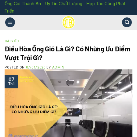
Ống Gió Thành An - Uy Tín Chất Lượng - Hợp Tác Cùng Phát
Triển
BÀI VIẾT
Điều Hòa Ống Gió Là Gì? Có Những Ưu Điểm
Vượt Trội Gì?
POSTED ON
07/01/2026
BY
ADMIN
07
Th1