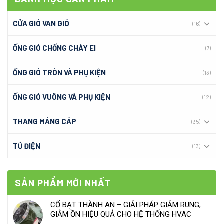
CỬA GIÓ VAN GIÓ
(16)
ỐNG GIÓ CHỐNG CHÁY EI
(7)
ỐNG GIÓ TRÒN VÀ PHỤ KIỆN
(13)
ỐNG GIÓ VUÔNG VÀ PHỤ KIỆN
(12)
THANG MÁNG CÁP
(35)
TỦ ĐIỆN
(13)
SẢN PHẨM MỚI NHẤT
CỔ BẠT THÀNH AN – GIẢI PHÁP GIẢM RUNG,
GIẢM ỒN HIỆU QUẢ CHO HỆ THỐNG HVAC