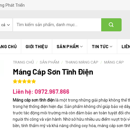
ng Phát Triển
Tìm
kiếm:
ANG CHỦ
GIỚI THIỆU
SẢN PHẨM
TIN TỨC
LIÊ
TRANG CHỦ
/
SẢN PHẨM
/
THANG MÁNG CÁP
/
MÁNG CÁP
Máng Cáp Sơn Tĩnh Điện
5.00
1
trên 5
Liên hệ: 0972.967.866
dựa trên
đánh giá
Máng cáp sơn tĩnh điện
là một trong những giải pháp không thể t
trong hệ thống điện hiện đại. Sản phẩm không chỉ giúp bảo vệ dâ
trước tác động môi trường mà còn đảm bảo an toàn tuyệt đối ch
người thi công và vận hành. Nhờ sở hữu nhiều ưu điểm vượt trội v
bền, tính thẩm mỹ và khả năng chống oxy hóa, máng cáp sơn tĩn