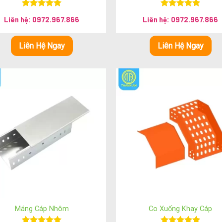
Được xếp
Được xếp
Liên hệ: 0972.967.866
Liên hệ: 0972.967.866
hạng
5.00
hạng
5.00
5 sao
5 sao
Liên Hệ Ngay
Liên Hệ Ngay
 hoặc theo yêu cầu
Máng Cáp Nhôm
Co Xuống Khay Cáp