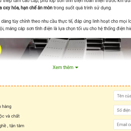
thép tấm cao cấp, phủ lớp sơn tĩnh điện hoàn thiện trước khi đưa
a oxy hóa, hạn chế ăn mòn
trong suốt quá trình sử dụng.
dàng tùy chỉnh theo nhu cầu thực tế, đáp ứng linh hoạt cho mọi l
ội, máng cáp sơn tĩnh điện là lựa chọn tối ưu cho hệ thống điện hi
Xem thêm
h hàng
ộc và chất
ghề , tận tâm