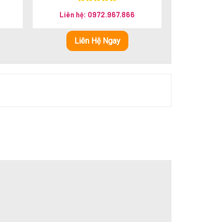
Được xếp
Liên hệ: 0972.967.866
hạng
5.00
5 sao
Liên Hệ Ngay