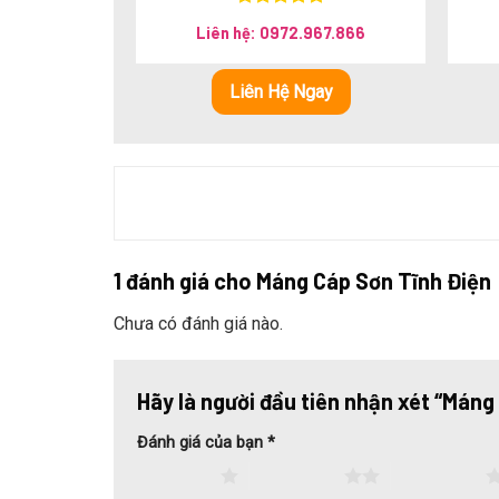
Được xếp
Liên hệ: 0972.967.866
hạng
5.00
5 sao
Liên Hệ Ngay
1 đánh giá cho
Máng Cáp Sơn Tĩnh Điện
Chưa có đánh giá nào.
Hãy là người đầu tiên nhận xét “Máng
Đánh giá của bạn
*
Chức năng máng cáp sơn tĩnh điện
1 trên 5 sao
2 trên 5 sao
3 trên 5 sao