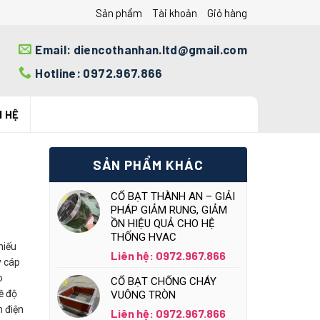
Sản phẩm
Tài khoản
Giỏ hàng
Email: diencothanhan.ltd@gmail.com
Hotline: 0972.967.866
N HỆ
SẢN PHẨM KHÁC
CỔ BẠT THÀNH AN – GIẢI
PHÁP GIẢM RUNG, GIẢM
ỒN HIỆU QUẢ CHO HỆ
THỐNG HVAC
hiếu
Liên hệ: 0972.967.866
y cáp
o
CỔ BẠT CHỐNG CHÁY
ề độ
VUÔNG TRÒN
h điện
Liên hệ: 0972.967.866