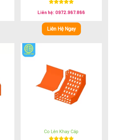
Được xếp
Liên hệ: 0972.967.866
hạng
5.00
5 sao
Liên Hệ Ngay
Co Lên Khay Cáp