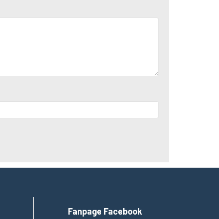
điện tốt, đảm bảo an toàn cho cả công trình và
ả trong môi trường khắc nghiệt.
p ráp nhanh chóng, tiết kiệm thời gian và chi phí
 An
cam kết cung cấp các sản phẩm chất lượng
Fanpage Facebook