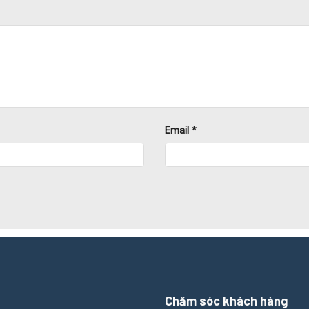
môi trường.
 rò rỉ điện.
hoa học.
iện cho việc kiểm tra, thay thế hoặc mở rộng hệ thống điện.
Email
*
 sơn tĩnh điện có khả năng chống ăn mòn, chống oxy hóa và cách 
 chịu lực tốt, không cong vênh, duy trì vẻ sáng đẹp dài lâu ngay c
khoa học, dễ dàng thi công bằng các dụng cụ phổ biến. Quá trình lắ
xuất ống gió, cửa gió, van gió, tủ điện, thang máng cáp, …
Thành
ầu cho các dự án dân dụng và công nghiệp.
Chăm sóc khách hàng