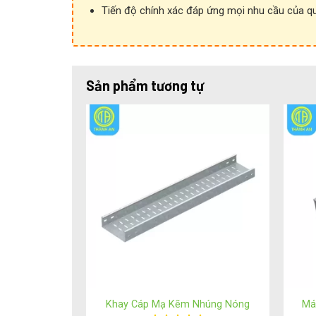
Tiến độ chính xác đáp ứng mọi nhu cầu của q
Sản phẩm tương tự
Cấu tạo & thông số kỹ thuật
Vật liệu:
Thép tấm cao cấp
Bề mặt:
Sơn tĩnh điện chống gỉ, chống oxy hóa
Khay Cáp Mạ Kẽm Nhúng Nóng
Má