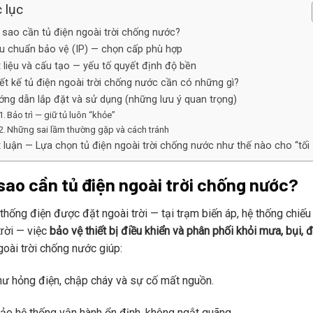
 lục
 sao cần tủ điện ngoài trời chống nước?
u chuẩn bảo vệ (IP) — chọn cấp phù hợp
 liệu và cấu tạo — yếu tố quyết định độ bền
ết kế tủ điện ngoài trời chống nước cần có những gì?
ng dẫn lắp đặt và sử dụng (những lưu ý quan trọng)
Bảo trì — giữ tủ luôn “khỏe”
Những sai lầm thường gặp và cách tránh
 luận — Lựa chọn tủ điện ngoài trời chống nước như thế nào cho “tối
sao cần tủ điện ngoài trời chống nước?
 thống điện được đặt ngoài trời — tại trạm biến áp, hệ thống chi
trời — việc
bảo vệ thiết bị điều khiển và phân phối khỏi mưa, bụi,
goài trời chống nước giúp:
hư hỏng điện, chập cháy và sự cố mất nguồn.
o hệ thống vận hành ổn định, không ngắt quãng.