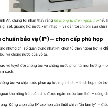
ành An, chúng tôi nhận thấy rằng
hệ thống tủ điện ngoài trời
nếu k
a gỉ sét, gioăng hở, nước xâm nhập — và dẫn tới chi phí sửa chữa
u chuẩn bảo vệ (IP) — chọn cấp phù hợp
ong những chỉ số quan trọng nhất khi chọn tủ điện ngoài trời là
ch
bụi và chống nước của vỏ tủ.
 bảo vệ tuyệt đối chống bụi và chống nước phun từ mọi hướng — 
àm sạch.
 chống bụi và chịu nước phun áp lực mạnh hơn — thích hợp môi trư
 ngoài khả năng trên còn chịu được ngâm nước tạm thời — dùng c
rọng: Đừng chọn cấp IP cao hơn cần thiết chỉ vì “ẩn tâm lý” — điề