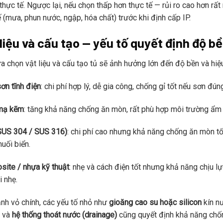
h thực tế. Ngược lại, nếu chọn thấp hơn thực tế — rủi ro cao hơn r
ế (mưa, phun nước, ngập, hóa chất) trước khi định cấp IP.
liệu và cấu tạo — yếu tố quyết định độ b
ựa chọn vật liệu và cấu tạo tủ sẽ ảnh hưởng lớn đến độ bền và hi
ơn tĩnh điện
: chi phí hợp lý, dễ gia công, chống gỉ tốt nếu sơn đú
mạ kẽm
: tăng khả năng chống ăn mòn, rất phù hợp môi trường ẩm 
SUS 304 / SUS 316)
: chi phí cao nhưng khả năng chống ăn mòn tố
muối biển.
ite / nhựa kỹ thuật
: nhẹ và cách điện tốt nhưng khả năng chịu l
i nhẹ.
nh vỏ chính, các yếu tố nhỏ như
gioăng cao su hoặc silicon
kín n
và
hệ thống thoát nước (drainage)
cũng quyết định khả năng chống