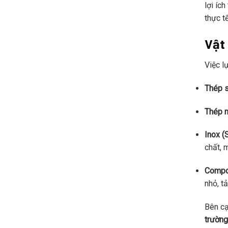
lợi íc
thực t
Vật 
Việc l
Thép s
Thép 
Inox (
chất, 
Compos
nhỏ, tả
Bên cạ
trường