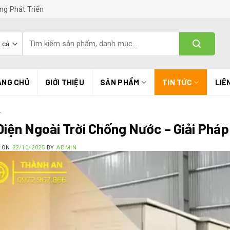
ng Phát Triển
Tìm
kiếm:
ANG CHỦ
GIỚI THIỆU
SẢN PHẨM
TIN TỨC
LIÊ
T
Điện Ngoài Trời Chống Nước – Giải Pháp
D ON
22/10/2025
BY
ADMIN