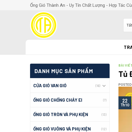
Ống Gió Thành An - Uy Tín Chất Lượng - Hợp Tác Cù
TR
BÀI VIẾ
DANH MỤC SẢN PHẨM
Tủ 
CỬA GIÓ VAN GIÓ
POSTE
(16)
ỐNG GIÓ CHỐNG CHÁY EI
(7)
22
Th10
ỐNG GIÓ TRÒN VÀ PHỤ KIỆN
(13)
ỐNG GIÓ VUÔNG VÀ PHỤ KIỆN
(12)