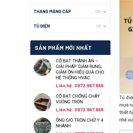
THANG MÁNG CÁP
(35)
TỦ ĐIỆN
(13)
SẢN PHẨM MỚI NHẤT
CỔ BẠT THÀNH AN –
GIẢI PHÁP GIẢM RUNG,
GIẢM ỒN HIỆU QUẢ CHO
HỆ THỐNG HVAC
Liên hệ: 0972.967.866
CỔ BẠT CHỐNG CHÁY
Tủ điệ
VUÔNG TRÒN
mưa nắ
Liên hệ: 0972.967.866
thiết 
nhà xư
ỐNG GIÓ TRÒN CHỮ Y 4
NHÁNH