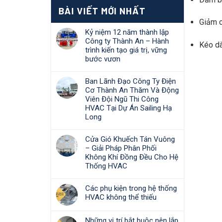
BÀI VIẾT MỚI NHẤT
Giảm ch
Kỷ niệm 12 năm thành lập
Công ty Thành An – Hành
Kéo dà
trình kiến tạo giá trị, vững
bước vươn
Ban Lãnh Đạo Công Ty Điện
Cơ Thành An Thăm Và Động
Viên Đội Ngũ Thi Công
HVAC Tại Dự Án Sailing Hạ
Long
Cửa Gió Khuếch Tán Vuông
– Giải Pháp Phân Phối
Không Khí Đồng Đều Cho Hệ
Thống HVAC
Các phụ kiện trong hệ thống
HVAC không thể thiếu
Những vị trí bắt buộc nên lắp