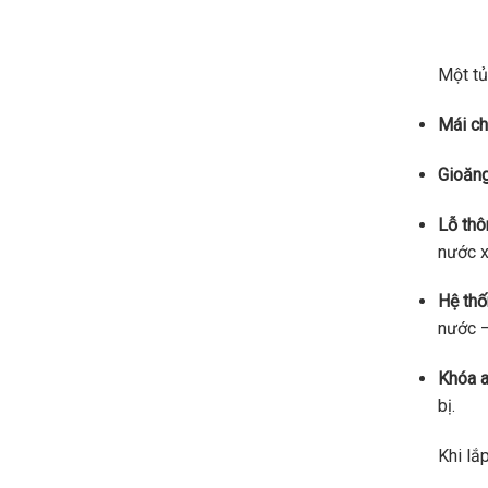
Một tủ
Mái c
Gioăng
Lỗ thô
nước 
Hệ thố
nước —
Khóa a
bị.
Khi lắ