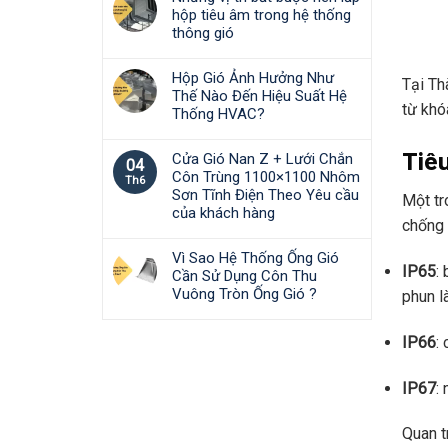
hộp tiêu âm trong hệ thống
thông gió
Hộp Gió Ảnh Hưởng Như
Tại Th
Thế Nào Đến Hiệu Suất Hệ
từ khó
Thống HVAC?
Tiê
Cửa Gió Nan Z + Lưới Chắn
04
Côn Trùng 1100×1100 Nhôm
Th6
Sơn Tĩnh Điện Theo Yêu cầu
Một tr
của khách hàng
chống 
Vì Sao Hệ Thống Ống Gió
IP65
:
Cần Sử Dụng Côn Thu
Vuông Tròn Ống Gió ?
phun l
IP66
:
IP67
:
Quan t