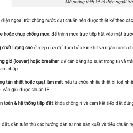
Mô phỏng thiết kế tủ điện ngoài tr
 điện ngoài trời chống nước đạt chuẩn nên được thiết kế theo các 
he hoặc chụp chống mưa
: để tránh mưa trực tiếp hắt vào mặt trướ
 chất lượng cao
ở mép cửa để đảm bảo kín khít và ngăn nước ch
ng gió (louver) hoặc breather
: để cân bằng áp suất trong tủ và tr
xâm nhập.
ng tản nhiệt hoặc quạt làm mát
: nếu tủ chứa nhiều thiết bị toả n
 vẫn giữ được chuẩn IP.
n toàn & hệ thống tiếp đất
: khóa chống rỉ và cam kết tiếp đất đún
p đặt, cần tuân thủ các hướng dẫn từ nhà sản xuất và tiêu chuẩn