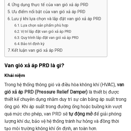
Ứng dụng thực tế của van gió xả áp PRD
Ưu điểm nổi bật của van gió xả áp PRD
Lưu ý khi lựa chọn và lắp đặt van gió xả áp PRD
Lựa chọn sản phẩm phù hợp
Vị trí lắp đặt van gió xả áp PRD
Quy trình lắp đặt van gió xả áp PRD
Bảo trì định kỳ
Kết luận van gió xả áp PRD
Van gió xả áp PRD là gì?
Khái niệm
Trong hệ thống thông gió và điều hòa không khí (HVAC),
van
gió xả áp PRD (Pressure Relief Damper)
là thiết bị được
thiết kế chuyên dụng nhằm duy trì sự cân bằng áp suất trong
ống gió. Khi áp suất trong đường ống hoặc buồng kín vượt
quá mức cho phép, van PRD sẽ
tự động mở
để giải phóng
lượng khí dư, bảo vệ hệ thống tránh hư hỏng và đồng thời
tạo môi trường không khí ổn định, an toàn hơn.