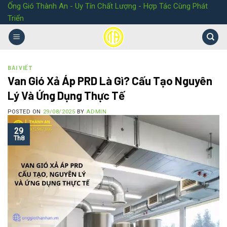
Ống Gió Thành An - Uy Tín Chất Lượng - Hợp Tác Cùng Phát
Triển
BÀI VIẾT
Van Gió Xả Áp PRD Là Gì? Cấu Tạo Nguyên
Lý Và Ứng Dụng Thực Tế
POSTED ON
29/08/2025
BY
ADMIN
29
Th8