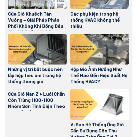
Cửa Gió Khuếch Tán
Các phụ kiện trong hệ
Vuông – Giải Pháp Phân
thống HVAC không thể
Phối Không Khí Đồng Đều
thiếu
Cho Hệ Thống HVAC
Những vị trí bắt buộc nên
Hộp Gió Ảnh Hưởng Như
lắp hộp tiêu âm trong hệ
Thế Nào Đến Hiệu Suất Hệ
thống thông gió
Thống HVAC?
Cửa Gió Nan Z + Lưới Chắn
Côn Trùng 1100×1100
Nhôm Sơn Tĩnh Điện Theo
Yêu cầu của khách hàng
Vì Sao Hệ Thống Ống Gió
Cần Sử Dụng Côn Thu
Vuông Tròn Ống Gió ?