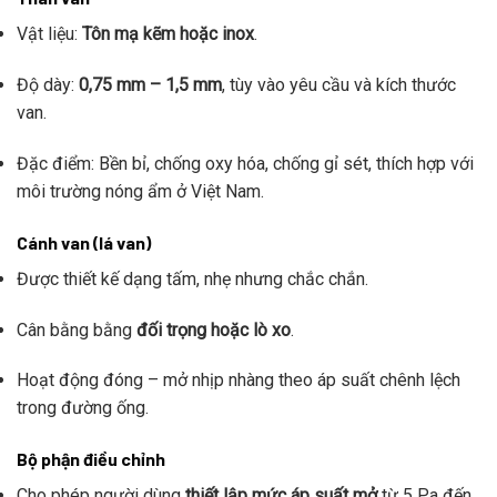
Vật liệu:
Tôn mạ kẽm hoặc inox
.
Độ dày:
0,75 mm – 1,5 mm
, tùy vào yêu cầu và kích thước
van.
Đặc điểm: Bền bỉ, chống oxy hóa, chống gỉ sét, thích hợp với
môi trường nóng ẩm ở Việt Nam.
Cánh van (lá van)
Được thiết kế dạng tấm, nhẹ nhưng chắc chắn.
Cân bằng bằng
đối trọng hoặc lò xo
.
Hoạt động đóng – mở nhịp nhàng theo áp suất chênh lệch
trong đường ống.
Bộ phận điều chỉnh
Cho phép người dùng
thiết lập mức áp suất mở
từ 5 Pa đến