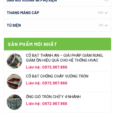
THANG MÁNG CÁP
(35)
TỦ ĐIỆN
(13)
SẢN PHẨM MỚI NHẤT
CỔ BẠT THÀNH AN – GIẢI PHÁP GIẢM RUNG,
GIẢM ỒN HIỆU QUẢ CHO HỆ THỐNG HVAC
Liên hệ: 0972.967.866
CỔ BẠT CHỐNG CHÁY VUÔNG TRÒN
Liên hệ: 0972.967.866
ỐNG GIÓ TRÒN CHỮ Y 4 NHÁNH
Liên hệ: 0972.967.866