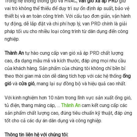
Trong hệ thống thông gió và HVAC,
van gió xả áp PRD
giữ
vai trò không thể thiếu để duy trì sự ổn định áp suất, bảo vệ
thiết bị và an toàn công trình. Với cấu tạo đơn giản, vận hành
tự động, dễ lắp đặt và chi phí hợp lý, van PRD chính là giải
pháp tối ưu cho nhiều loại công trình từ dân dụng đến công
nghiệp.
Thành An
tự hào cung cấp van gió xả áp PRD chất lượng
cao, đa dạng mẫu mã và kích thước, đáp ứng mọi nhu cầu
của khách hàng. Sản phẩm của chúng tôi không chỉ bền bỉ
theo thời gian mà còn dễ dàng tích hợp với các hệ thống
ống
gió
và
cửa gió
, mang lại sự đồng bộ và hiệu quả cao nhất.
Với kinh nghiệm hơn 10 năm trong lĩnh vực sản xuất ống gió,
tủ điện, thang máng cáp, …
Thành An
cam kết cung cấp các
sản phẩm chất lượng cao, đúng tiêu chuẩn kỹ thuật, đáp ứng
tốt cho cả các dự án dân dụng và công nghiệp.
Thông tin liên hệ với chúng tôi: