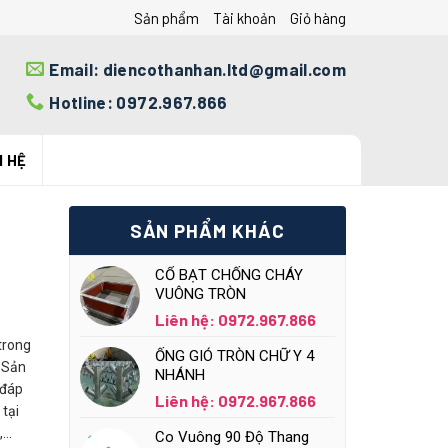
Sản phẩm
Tài khoản
Giỏ hàng
Email: diencothanhan.ltd@gmail.com
Hotline: 0972.967.866
N HỆ
SẢN PHẨM KHÁC
CỔ BẠT CHỐNG CHÁY
VUÔNG TRÒN
Liên hệ: 0972.967.866
trong
ỐNG GIÓ TRÒN CHỮ Y 4
. Sản
NHÁNH
 đáp
Liên hệ: 0972.967.866
 tại
,…
Co Vuông 90 Độ Thang