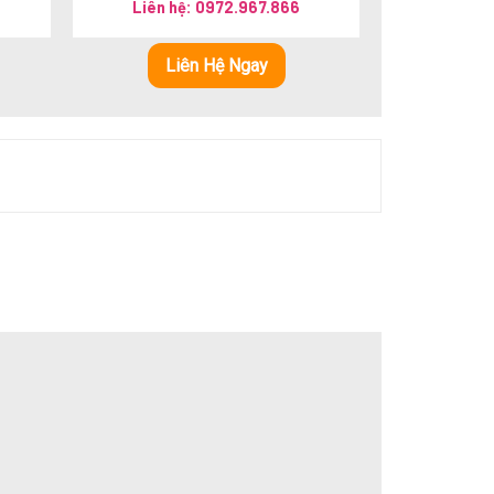
Liên hệ: 0972.967.866
hạng
5.00
5 sao
am kết cung cấp các sản phẩm chất lượng cao,
Liên Hệ Ngay