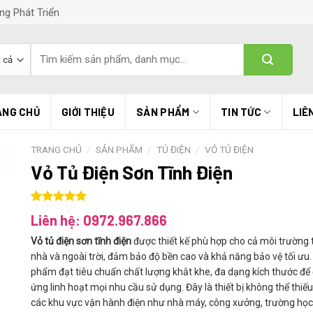
ng Phát Triển
Tìm
kiếm:
ANG CHỦ
GIỚI THIỆU
SẢN PHẨM
TIN TỨC
LIÊ
TRANG CHỦ
/
SẢN PHẨM
/
TỦ ĐIỆN
/
VỎ TỦ ĐIỆN
Vỏ Tủ Điện Sơn Tĩnh Điện
5.00
1
trên 5
Liên hệ: 0972.967.866
dựa trên
đánh giá
Vỏ tủ điện sơn tĩnh điện
được thiết kế phù hợp cho cả môi trường 
nhà và ngoài trời, đảm bảo độ bền cao và khả năng bảo vệ tối ưu
phẩm đạt tiêu chuẩn chất lượng khắt khe, đa dạng kích thước để
ứng linh hoạt mọi nhu cầu sử dụng. Đây là thiết bị không thể thiếu
các khu vực vận hành điện như nhà máy, công xưởng, trường học