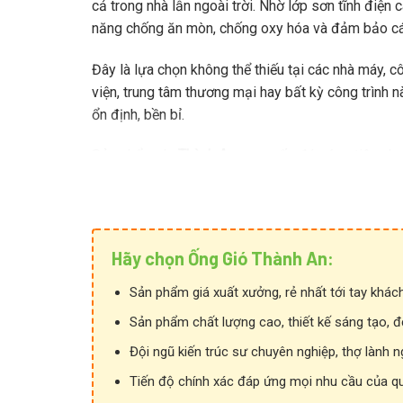
cả trong nhà lẫn ngoài trời. Nhờ lớp sơn tĩnh điện
năng chống ăn mòn, chống oxy hóa và đảm bảo các
Đây là lựa chọn không thể thiếu tại các nhà máy, 
viện, trung tâm thương mại hay bất kỳ công trình 
ổn định, bền bỉ.
Sản phẩm do
Thành An
cung cấp đáp ứng tiêu chu
mã đa dạng, gia công chính xác và bền đẹp theo th
Hãy chọn Ống Gió Thành An:
Sản phẩm giá xuất xưởng, rẻ nhất tới tay khác
CẤU TẠO VỎ TỦ ĐIỆN SƠN TĨNH ĐIỆN
Sản phẩm chất lượng cao, thiết kế sáng tạo, đ
Vật liệu:
Thép hoặc tôn cao cấp.
Đội ngũ kiến trúc sư chuyên nghiệp, thợ lành n
Chiều cao tiêu chuẩn:
200 ÷ 2300 mm.
Tiến độ chính xác đáp ứng mọi nhu cầu của q