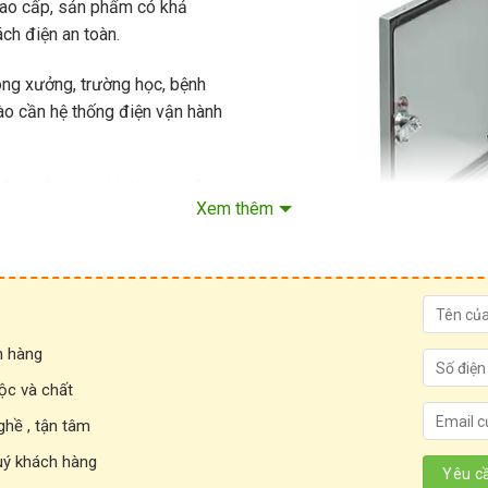
 cao cấp, sản phẩm có khả
h điện an toàn.
công xưởng, trường học, bệnh
nào cần hệ thống điện vận hành
ẩn chất lượng khắt khe, mẫu
Xem thêm
ời gian.
Vỏ tủ điện sơn tĩnh điện
h hàng
ộc và chất
ghề , tận tâm
uý khách hàng