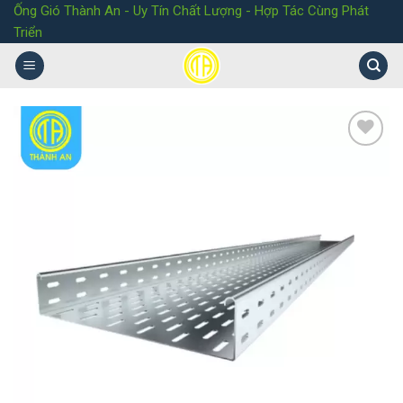
Ống Gió Thành An - Uy Tín Chất Lượng - Hợp Tác Cùng Phát
Triển