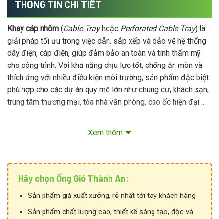
THÔNG TIN CHI TIẾT
Khay cáp nhôm
(
Cable Tray
hoặc
Perforated Cable Tray
) là
giải pháp tối ưu trong việc dẫn, sắp xếp và bảo vệ hệ thống
dây điện, cáp điện, giúp đảm bảo an toàn và tính thẩm mỹ
cho công trình. Với khả năng chịu lực tốt, chống ăn mòn và
thích ứng với nhiều điều kiện môi trường, sản phẩm đặc biệt
phù hợp cho các dự án quy mô lớn như chung cư, khách sạn,
trung tâm thương mại, tòa nhà văn phòng, cao ốc hiện đại…
Được sản xuất trực tiếp trên dây chuyền công nghệ tiên tiến
Xem thêm
tại
Thành An
, khay cáp nhôm mang đến chất lượng bền bỉ,
thiết kế tinh gọn, bề mặt xử lý thẩm mỹ cao và mức giá cạnh
tranh. Mỗi sản phẩm đều trải qua quy trình kiểm soát chất
lượng nghiêm ngặt, đảm bảo đáp ứng đầy đủ tiêu chuẩn kỹ
Hãy chọn Ống Gió Thành An:
thuật và yêu cầu khắt khe của các chủ đầu tư.
Sản phẩm giá xuất xưởng, rẻ nhất tới tay khách hàng
Sản phẩm chất lượng cao, thiết kế sáng tạo, độc và