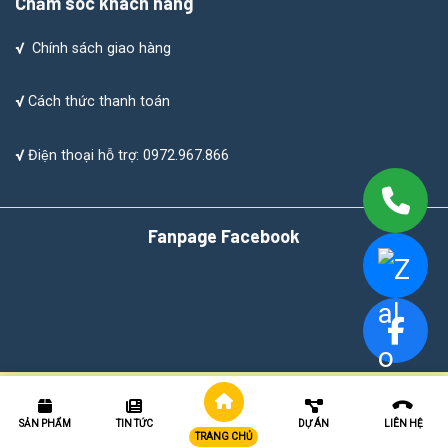
Chăm sóc khách hàng
√
Chính sách giao hàng
√
Cách thức thanh toán
√
Điện thoại hỗ trợ: 0972.967.866
Fanpage Facebook
Ống Gió Vuông Và Phụ Kiện
Ống Gió Tròn Và Phụ Kiện
Van Gió
Cửa Gió
Ống Gió Chống Cháy EI
SẢN PHẨM
TIN TỨC
DỰ ÁN
LIÊN HỆ
TRANG CHỦ