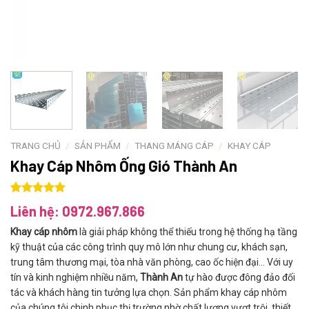
TRANG CHỦ
/
SẢN PHẨM
/
THANG MÁNG CÁP
/
KHAY CÁP
Khay Cáp Nhôm Ống Gió Thành An
5.00
1
trên 5
Liên hệ: 0972.967.866
dựa trên
đánh giá
Khay cáp nhôm
là giải pháp không thể thiếu trong hệ thống hạ tầng
kỹ thuật của các công trình quy mô lớn như chung cư, khách sạn,
trung tâm thương mại, tòa nhà văn phòng, cao ốc hiện đại… Với uy
tín và kinh nghiệm nhiều năm,
Thành An
tự hào được đông đảo đối
tác và khách hàng tin tưởng lựa chọn. Sản phẩm khay cáp nhôm
của chúng tôi chinh phục thị trường nhờ chất lượng vượt trội, thiết