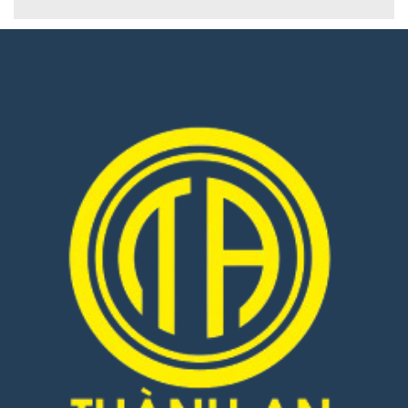
LIÊN HỆ NGAY
Với kinh nghiệm nhiều năm năm trong lĩnh vực sản xuất ống
gió, cửa gió, van gió, tủ điện, thang máng cáp, …
Thành
An
cam kết cung cấp các sản phẩm chất lượng cao, đúng
tiêu chuẩn kỹ thuật, đáp ứng mọi yêu cầu cho các dự án dân
dụng và công nghiệp.
Thông tin liên hệ với chúng tôi:
Đường dây nóng: 0346.823.505 / 0972.967.866
Website:
https://onggiothanhan.vn
Facebook:
https://www.facebook.com/onggiothanhan25
Tiktok:
https://www.tiktok.com/@onggiothanhan25
Youtube:
https://www.youtube.com/onggiothanhan