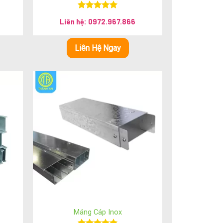
Được xếp
Liên hệ: 0972.967.866
hạng
5.00
5 sao
Liên Hệ Ngay
Máng Cáp Inox