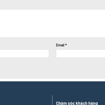
Email
*
tối đa tình trạng méo, biến dạng, co ngót hoặc nứt vỡ.
ằng công nghệ tiên tiến, ngã tư máng cáp tránh được oxy hóa, ha
Chăm sóc khách hàng