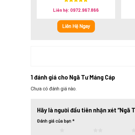
Kết nối đồng bộ
với hệ thống máng cáp, gia tăn
Được xếp
Liên hệ: 0972.967.866
hạng
5.00
5 sao
Bảo vệ thiết bị điện bên trong
, hạn chế tác độn
Liên Hệ Ngay
Đảm bảo tính thẩm mỹ
, mang lại sự gọn gàng,
Ưu điểm ngã tư máng cáp Thàn
1 đánh giá cho
Ngã Tư Máng Cáp
Chưa có đánh giá nào.
Hãy là người đầu tiên nhận xét “Ngã
Đánh giá của bạn
*
1 trên 5 sao
2 trên 5 sao
3 trên 5 sao