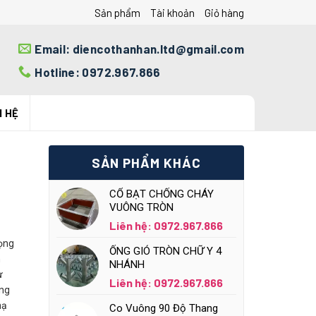
Sản phẩm
Tài khoản
Giỏ hàng
Email: diencothanhan.ltd@gmail.com
Hotline: 0972.967.866
N HỆ
SẢN PHẨM KHÁC
CỔ BẠT CHỐNG CHÁY
VUÔNG TRÒN
Liên hệ: 0972.967.866
rọng
ỐNG GIÓ TRÒN CHỮ Y 4
n
NHÁNH
ư
Liên hệ: 0972.967.866
ăng
mạ
Co Vuông 90 Độ Thang