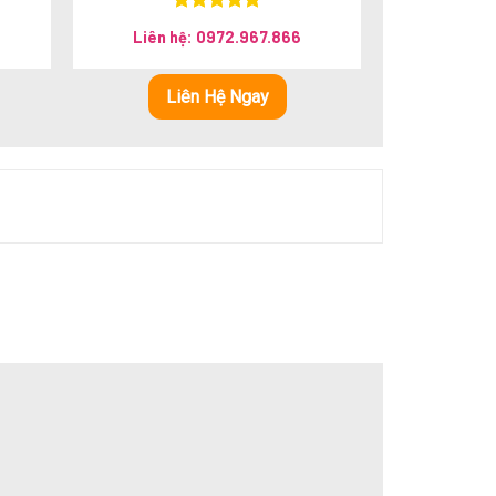
Được xếp
Liên hệ: 0972.967.866
hạng
5.00
5 sao
học.
Liên Hệ Ngay