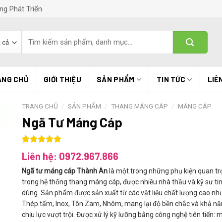
ng Phát Triển
Tìm
kiếm:
ANG CHỦ
GIỚI THIỆU
SẢN PHẨM
TIN TỨC
LIÊ
TRANG CHỦ
/
SẢN PHẨM
/
THANG MÁNG CÁP
/
MÁNG CÁP
Ngã Tư Máng Cáp
5.00
1
trên 5
Liên hệ: 0972.967.866
dựa trên
đánh giá
Ngã tư máng cáp Thành An
là một trong những phụ kiện quan t
trong hệ thống thang máng cáp, được nhiều nhà thầu và kỹ sư ti
dùng. Sản phẩm được sản xuất từ các vật liệu chất lượng cao nh
Thép tấm, Inox, Tôn Zam, Nhôm, mang lại độ bền chắc và khả n
chịu lực vượt trội. Được xử lý kỹ lưỡng bằng công nghệ tiên tiến: 