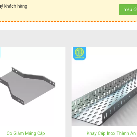
uý khách hàng
 chuyền hiện đại, gia công CNC chính xác và xử lý bề mặt kỹ lư
Co Giảm Máng Cáp
Khay Cáp Inox Thành An