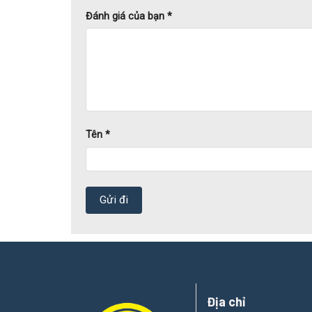
Đánh giá của bạn
*
Tên
*
Chịu lực vượt trội:
Sản phẩm chắc chắn, hạn chế 
Chống gỉ sét hiệu quả:
Nhờ được xử lý bề mặt b
Địa chỉ