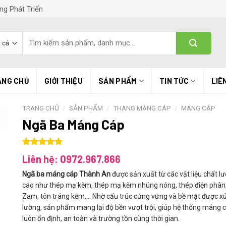
ng Phát Triển
Tìm
kiếm:
ANG CHỦ
GIỚI THIỆU
SẢN PHẨM
TIN TỨC
LIÊ
TRANG CHỦ
/
SẢN PHẨM
/
THANG MÁNG CÁP
/
MÁNG CÁP
Ngã Ba Máng Cáp
5.00
1
trên 5
Liên hệ: 0972.967.866
dựa trên
đánh giá
Ngã ba máng cáp Thành An
được sản xuất từ các vật liệu chất l
cao như thép mạ kẽm, thép mạ kẽm nhúng nóng, thép điện phân,
Zam, tôn tráng kẽm…. Nhờ cấu trúc cứng vững và bề mặt được xử
lưỡng, sản phẩm mang lại độ bền vượt trội, giúp hệ thống máng 
luôn ổn định, an toàn và trường tồn cùng thời gian.