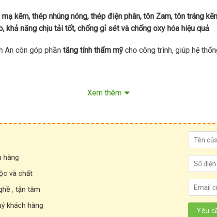
 mạ kẽm, thép nhúng nóng, thép điện phân, tôn Zam, tôn tráng k
 khả năng chịu tải tốt, chống gỉ sét và chống oxy hóa hiệu quả
.
nh An còn góp phần
tăng tính thẩm mỹ
cho công trình, giúp hệ thố
Xem thêm
h hàng
ộc và chất
ghề , tận tâm
uý khách hàng