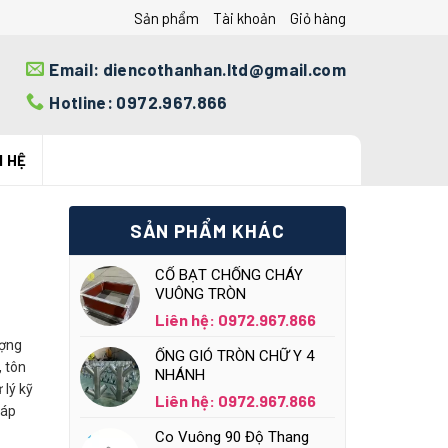
Sản phẩm
Tài khoản
Giỏ hàng
Email: diencothanhan.ltd@gmail.com
Hotline: 0972.967.866
N HỆ
SẢN PHẨM KHÁC
CỔ BẠT CHỐNG CHÁY
VUÔNG TRÒN
Liên hệ: 0972.967.866
ượng
ỐNG GIÓ TRÒN CHỮ Y 4
 tôn
NHÁNH
 lý kỹ
Liên hệ: 0972.967.866
cáp
Co Vuông 90 Độ Thang