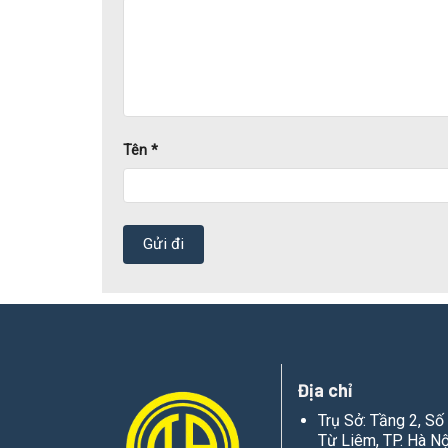
Tên
*
Nâng đỡ và bảo vệ đường dây điện
trong hệ th
Phân chia tuyến máng cáp
thành ba nhánh khác 
Kết nối các bộ phận
của hệ thống một cách chắ
Địa chỉ
Tăng tính thẩm mỹ
cho công trình nhờ thiết kế 
Trụ Sở: Tầng 2, S
Từ Liêm, TP. Hà Nộ