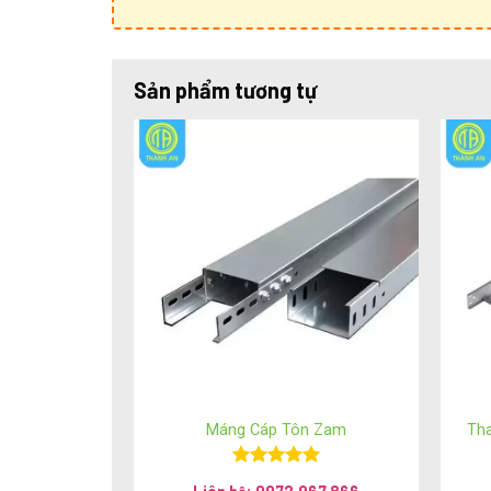
Sản phẩm tương tự
Ngã ba máng cáp Thành An được sản xuất từ nhiều 
Máng Cáp Tôn Zam
Th
Thép mạ kẽm
Được xếp