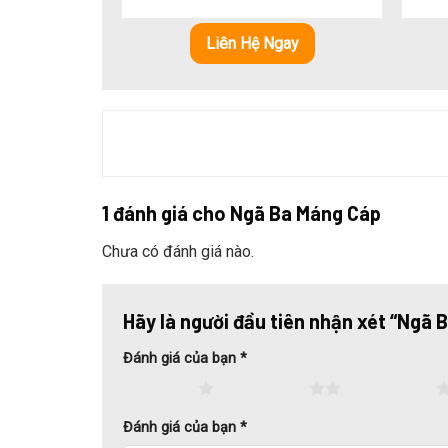
Màu sắc:
Trắng, Cam, Ánh kim, Ghi,… hoặc theo
5 sao
Liên Hệ Ngay
Chức năng
1 đánh giá cho
Ngã Ba Máng Cáp
Chưa có đánh giá nào.
Hãy là người đầu tiên nhận xét “Ngã
Đánh giá của bạn
*
1 trên 5 sao
2 trên 5 sao
3 trên 5 sao
Đánh giá của bạn
*