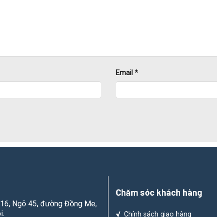
Email
*
ống máng cáp.
nhau trên cùng một mặt phẳng.
c chắn, đảm bảo an toàn và độ bền.
Chăm sóc khách hàng
đồng bộ, gọn gàng và chuyên nghiệp.
ố 16, Ngõ 45, đường Đồng Me,
i.
√
Chính sách giao hàng